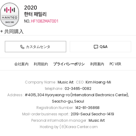
+ 共同購入
カスタムセンタ
Q&A
会社案内
利用規約
プライバシーポリシ
利用案内
PC VER.
Company Name :
Music Art
CEO :
Kim Haeng-Mi
telephone :
02-3465-0082
Address :
#4015, 304 Hyoryeong-ro (International Electronics Center),
Seocho-gu, Seoul
Registration Number :
142-81-36868
Mail-order business report :
2019-Seoul Seocho-1419
Personal information manager :
Music Art
Hosting by (주)Korea Center.com