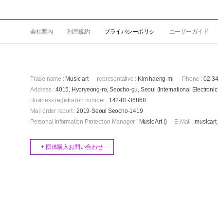
会社案内
利用規約
プライバシーポリシ
ユーザーガイド
Trade name :
Music art
representative :
Kim haeng-mi
Phone :
02-3
Address :
4015, Hyoryeong-ro, Seocho-gu, Seoul (International Electronic
Business registration number :
142-81-36868
Mail order report :
2019-Seoul Seocho-1419
Personal Information Protection Manager :
Music Art ()
E-Mail :
musicar
+ 団体購入お問い合わせ