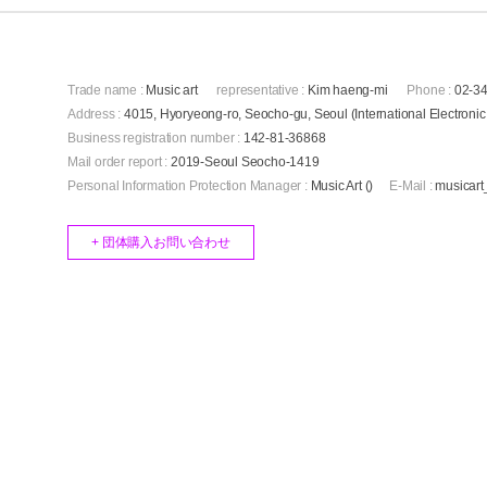
Trade name :
Music art
representative :
Kim haeng-mi
Phone :
02-3
Address :
4015, Hyoryeong-ro, Seocho-gu, Seoul (International Electronic
Business registration number :
142-81-36868
Mail order report :
2019-Seoul Seocho-1419
Personal Information Protection Manager :
Music Art ()
E-Mail :
musicar
+ 団体購入お問い合わせ