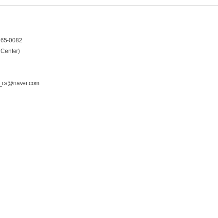
465-0082
 Center)
t_cs@naver.com