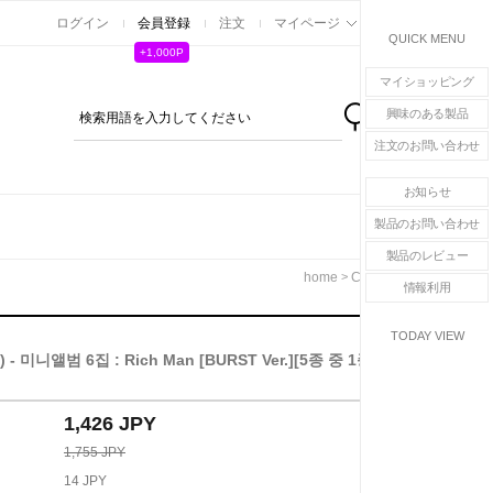
ログイン
会員登録
注文
マイページ
カート
QUICK MENU
+1,000P
マイショッピング
興味のある製品
0
注文のお問い合わせ
お知らせ
製品のお問い合わせ
製品のレビュー
>
>
home
CD
K-POP
情報利用
TODAY VIEW
 - 미니앨범 6집 : Rich Man [BURST Ver.][5종 중 1종 랜덤
1,426 JPY
1,755 JPY
14 JPY