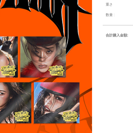
重さ
数量 :
合計購入金額: