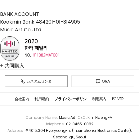
BANK ACCOUNT
Kookmin Bank 484201-01-314905
Music Art Co., Ltd.
+ 共同購入
カスタムセンタ
Q&A
会社案内
利用規約
プライバシーポリシ
利用案内
PC VER.
Company Name :
Music Art
CEO :
Kim Haeng-Mi
telephone :
02-3465-0082
Address :
#4015, 304 Hyoryeong-ro (International Electronics Center),
Seocho-gu, Seoul